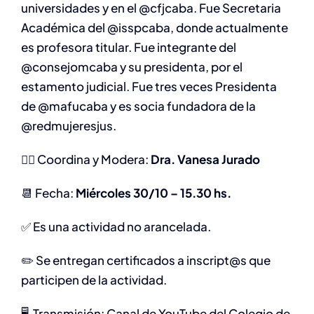
universidades y en el @cfjcaba. Fue Secretaria
Académica del @isspcaba, donde actualmente
es profesora titular. Fue integrante del
@consejomcaba y su presidenta, por el
estamento judicial. Fue tres veces Presidenta
de @mafucaba y es socia fundadora de la
@redmujeresjus.
🙋‍♀️ Coordina y Modera:
Dra. Vanesa Jurado
📆 Fecha:
Miércoles 30/10 – 15.30 hs.
✅ Es una actividad no arancelada.
✏️ Se entregan certificados a inscript@s que
participen de la actividad.
🖥️ Transmisión: Canal de YouTube del Colegio de