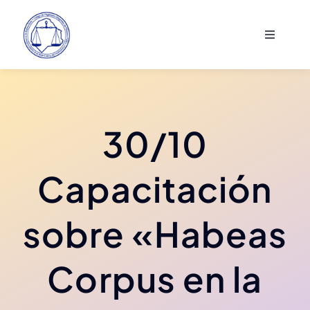
Saltar
al
Toggle
contenido
Navigati
Institucional
Actividades
30/10
Asociados
Capacitación
Comunicación
sobre «Habeas
Corpus en la