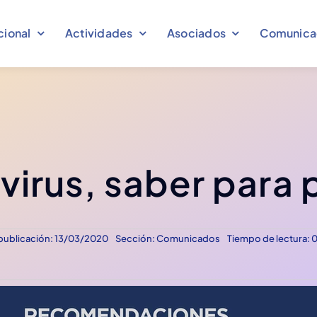
cional
Actividades
Asociados
Comunica
irus, saber para 
Congresos
Comunicados
Declaraciones
Eventos
publicación: 13/03/2020
Sección:
Comunicados
Tiempo de lectura: 
Ver más
Ver más
Ver más
Ver más