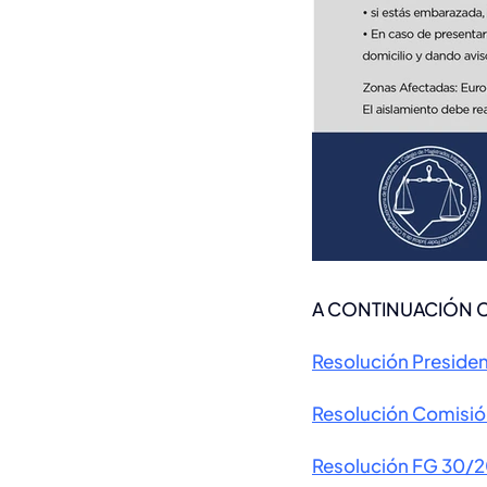
A CONTINUACIÓN
Resolución Presid
Resolución Comisi
R
esolución FG 30/