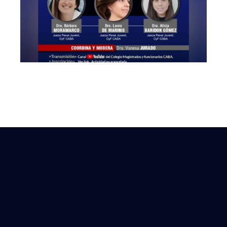
Convencionalidad
como herramienta
jurisdiccional»