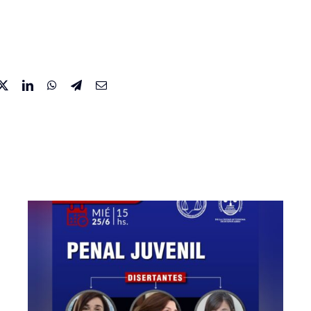
28/5 Master Class: «El
Control de