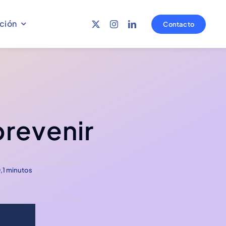
ción
Contacto
prevenir
Mesa salarial
Jornadas
0,1 minutos
Ver más
Ver más