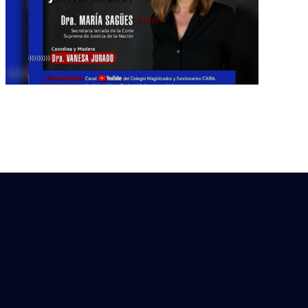
Magistrados CABA –
Mafucaba