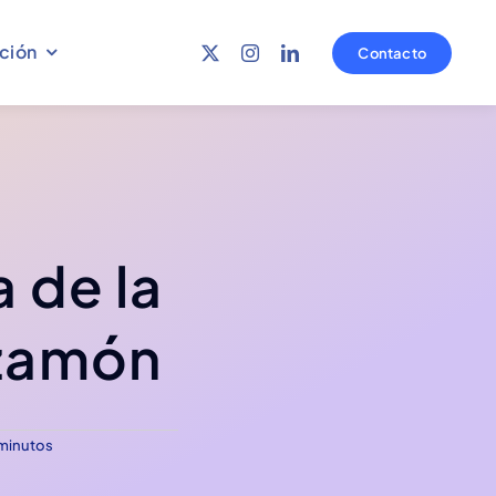
ción
Contacto
a de la
izamón
Mesa salarial
Jornadas
Ver más
Ver más
 minutos