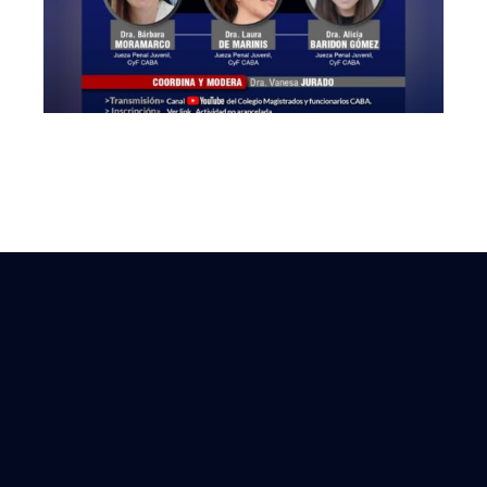
del Derecho
Administrativo»