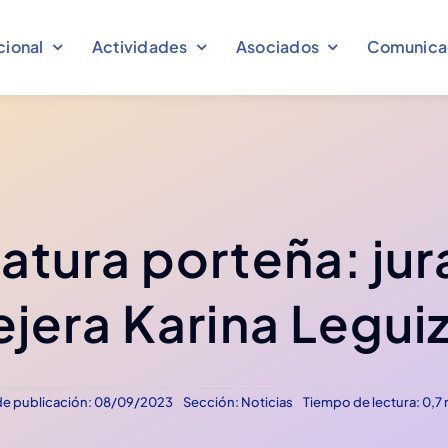
cional
Actividades
Asociados
Comunica
atura porteña: jur
Congresos
jera Karina Legu
Comunicados
Declaraciones
Eventos
Ver más
Ver más
Ver más
Ver más
de publicación: 08/09/2023
Sección:
Noticias
Tiempo de lectura: 0,7