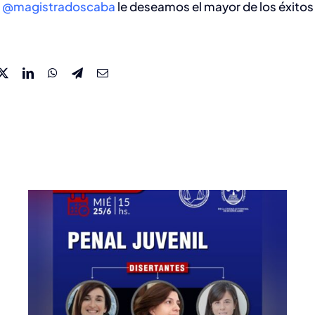
e
@magistradoscaba
le deseamos el mayor de los éxitos 
30/4 Charla sobre
«Cuestiones actuales