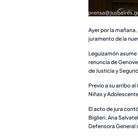
Ayer por la mañana, 
juramento de la nue
Leguizamón asume c
renuncia de Genovev
de Justicia y Seguri
Previo a su arribo 
Niñas y Adolescent
El acto de jura cont
Biglieri, Ana Salvate
Defensora General de