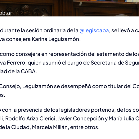
durante la sesión ordinaria de la
@legiscaba
, se llevó a 
va consejera Karina Leguizamón.
omo consejera en representación del estamento de los
a Ferrero, quien asumió el cargo de Secretaria de Segur
dad de la CABA.
al Consejo, Leguizamón se desempeñó como titular del C
es.
ó con la presencia de los legisladores porteños, de los c
lli, Rodolfo Ariza Clerici, Javier Concepción y María Julia C
 la Ciudad, Marcela Millán, entre otros.