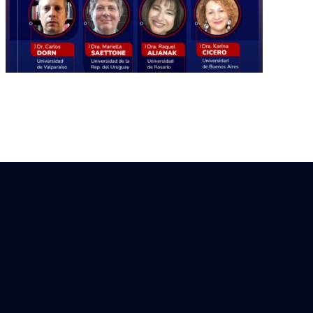
Magistrados CABA –
Mafucaba