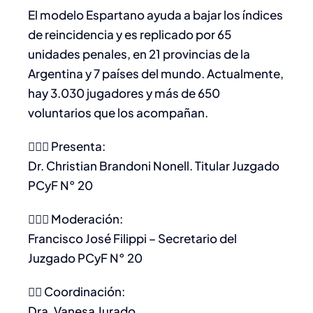
El modelo Espartano ayuda a bajar los índices
de reincidencia y es replicado por 65
unidades penales, en 21 provincias de la
Argentina y 7 países del mundo. Actualmente,
hay 3.030 jugadores y más de 650
voluntarios que los acompañan.
🙋🏻‍♂️ Presenta:
Dr. Christian Brandoni Nonell. Titular Juzgado
PCyF N° 20
🙍🏻‍♂️ ​Moderación:
Francisco José Filippi – Secretario del
Juzgado PCyF N° 20
🙋‍♀️ Coordinación:
Dra. Vanesa Jurado