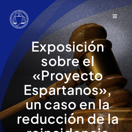
Saltar
al
Toggle
contenido
Navigati
Noticias
Exposición
Actividades
sobre el
«Proyecto
Becas
Espartanos»,
Contacto
un caso en la
Autoridades
reducción de la
Comisiones