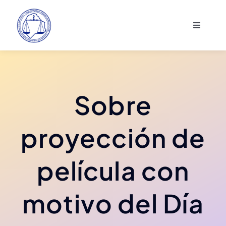
Saltar
al
Toggle
contenido
Navigati
Institucional
Actividades
Sobre
Asociados
proyección de
Comunicación
película con
motivo del Día