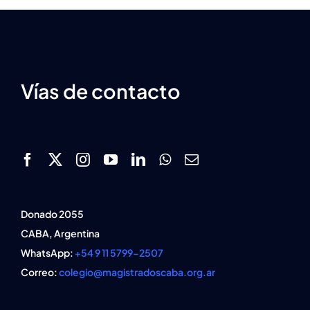
a
herramie
jurisdicci
Vías de contacto
Donado 2055
CABA, Argentina
WhatsApp:
+54 9 11 5799-2507
Correo:
colegio@magistradoscaba.org.ar