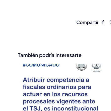
Compartir
También podría interesarte
 de
25/6 Charla: Penal
 –
Juvenil