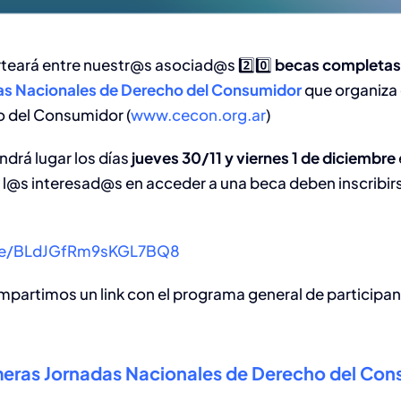
rteará entre nuestr@s asociad@s
2️⃣0️⃣
becas completas 
as Nacionales de Derecho del Consumidor
que organiza 
o del Consumidor (
www.cecon.org.ar
)
ndrá lugar los días
jueves 30/11 y viernes 1 de diciembre
l@s interesad@s en acceder a una beca deben inscribirse
gle/BLdJGfRm9sKGL7BQ8
mpartimos un link con el programa general de participan
eras Jornadas Nacionales de Derecho del Con