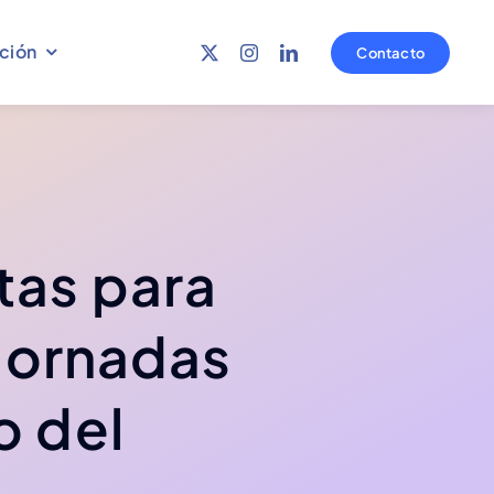
ción
Contacto
tas para
 Jornadas
Mesa salarial
Jornadas
Ver más
o del
Ver más