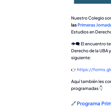
Nuestro Colegio so
las
Primeras Jornad
Estudios en Derech
👁‍🗨
El encuentro te
Derecho de la UBA y 
siguiente:
👉
https://forms.
Aquí también les co
programadas 👇
🔗
Programa Prim