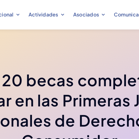
cional
Actividades
Asociados
Comunica
 20 becas comple
Congresos
ar en las Primeras
Comunicados
Declaraciones
Eventos
Ver más
Ver más
onales de Derech
Ver más
Ver más