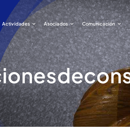
Actividades
Asociados
Comunicación
cionesdeco
Congresos
Comunicados
Declaraciones
Eventos
Ver más
Ver más
Ver más
Ver más