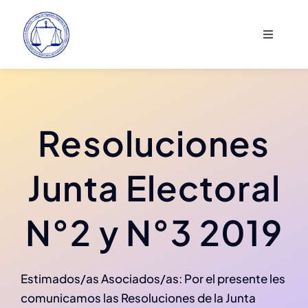
Saltar
al
Toggle
contenido
Navigati
Institucional
Actividades
Resoluciones
Asociados
Junta Electoral
Comunicación
N°2 y N°3 2019
Estimados/as Asociados/as: Por el presente les
comunicamos las Resoluciones de la Junta